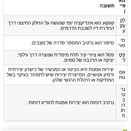
מא
פיי
תְשׁוּבָה
ן
לְקַ
קעקוע הוא אינדיקציה יומי שנעשה על החלק החיצוני דרך
עֲקֵ
החדרת דיו לשכבת הדרמיס.
עַ
סי
סיפור הוא נרטיב המספר סדרה של מצבים.
פור
פֶּסֶ
פסל הוא ציורי קיר תלת מימדית שנוצרה דרך גילוף,
ל
יציקה או הרכבה של סמים.
יצירות אמנות היא הביטוי או המכשיר של כישרון יצירתית
אָמָ
ודמיון אנושיים, המייצרת יצירות שיש לתמחר בעיקר בשל
נוּת
המתיקות או היכולת הרגשי שלהן.
נר
טי
ב
נרטיב דוחות הוא יצירות אמנות להודיע דוחות.
דו
חו
ת