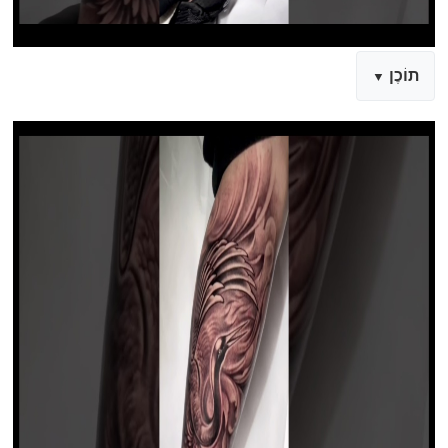
תוֹכֶן