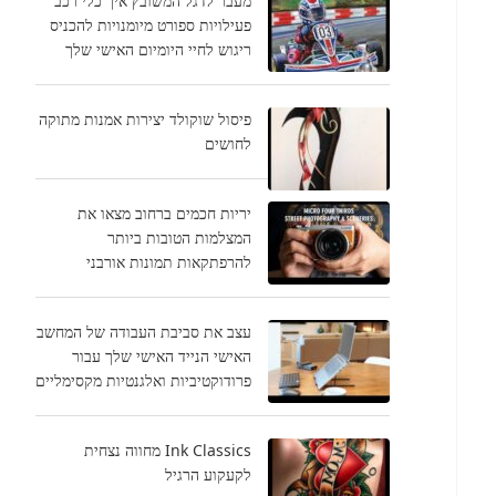
מעבר לדגל המשובץ איך כלי רכב
פעילויות ספורט מיומנויות להכניס
ריגוש לחיי היומיום האישי שלך
פיסול שוקולד יצירות אמנות מתוקה
לחושים
יריות חכמים ברחוב מצאו את
המצלמות הטובות ביותר
להרפתקאות תמונות אורבני
עצב את סביבת העבודה של המחשב
האישי הנייד האישי שלך עבור
פרודוקטיביות ואלגנטיות מקסימליים
Ink Classics מחווה נצחית
לקעקוע הרגיל