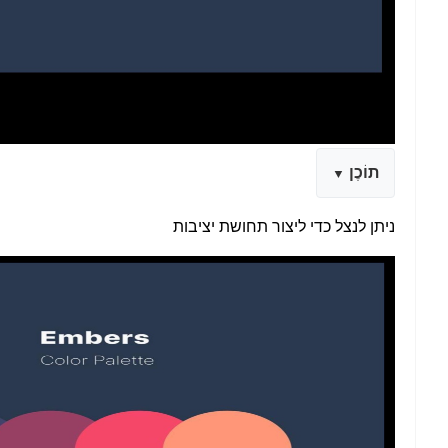
תוֹכֶן
ניתן לנצל כדי ליצור תחושת יציבות