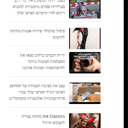
מעבר לדגל המשובץ איך כלי רכב
פעילויות ספורט מיומנויות להכניס
ריגוש לחיי היומיום האישי שלך
פיסול שוקולד יצירות אמנות מתוקה
לחושים
יריות חכמים ברחוב מצאו את
המצלמות הטובות ביותר
להרפתקאות תמונות אורבני
עצב את סביבת העבודה של המחשב
האישי הנייד האישי שלך עבור
פרודוקטיביות ואלגנטיות מקסימליים
Ink Classics מחווה נצחית
לקעקוע הרגיל