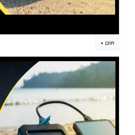
תוֹכֶן