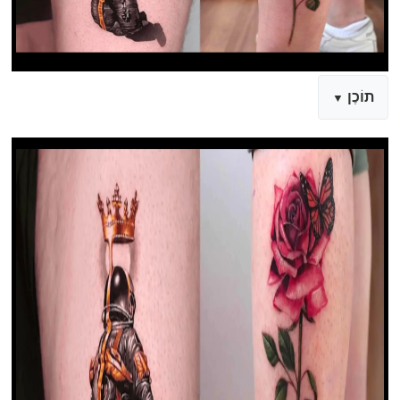
תוֹכֶן