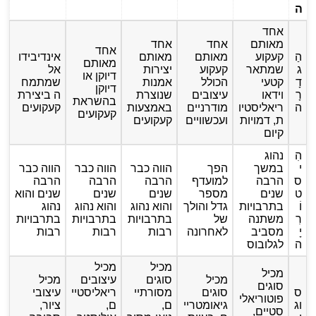
ה
אחד
מאותם
אחד
אחד
אחד
הַ
קעקוע
מאותם
מאותם
אינדיבידו
מאותם
ג
שמתאר
קעקוע
יצירות
אל
דיוקן או
דָ
קטעי
הכולל
אמנות
שמתמח
דיוקן
רָ
וידאו
עיצובים
שנוצרת
ה ביצירת
בהשראת
ה
ריאליסטיו
מודרניים
באמצעות
קעקועים
קעקועים
ת, דמויות
ועכשוויים
קעקועים
קיום
הִ
נהוג
י
במשך
הפך
הווה כבר
הווה כבר
הווה כבר
ס
הרבה
למועדף
הרבה
הרבה
הרבה
ט
שנים
מספר
שנים
שנים
שנים והוא
וֹ
בתרבויות
גדל והולך
והוא נהוג
והוא נהוג
נהוג
רִ
משתנה
של
בתרבויות
בתרבויות
בתרבויות
יָ
מסביב
לאחרונה
רבות
רבות
רבות
ה
לגלובוס
מכיל
מכיל
מכיל
מכיל
סוגים
עיצובים
מכיל
סוגים
ס
סוגים
מסורתיי
ריאליסטיי
עיצובי
פוטוריאלי
וג
גיאומטריי
ם,
ם,
ציור,
סטיים,