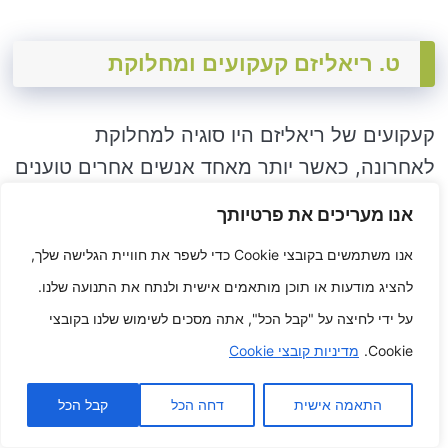
ט. ריאליזם קעקועים ומחלוקת
קעקועים של ריאליזם היו סוגיה למחלוקת
לאחרונה, כאשר יותר מאחד אנשים אחרים טוענים
שהם גרפיים או מציאותיים מדי. אחרים טענו
אנו מעריכים את פרטיותך
שקעקועים בריאליזם הם אחד מאותם יצירות
אנו משתמשים בקובצי Cookie כדי לשפר את חוויית הגלישה שלך,
אמנות ויש להעריך אלה ככזה.
להציג מודעות או תוכן מותאמים אישית ולנתח את התנועה שלנו.
ישנם הרבה יסודות שתרמו למחלוקת סביב
על ידי לחיצה על "קבל הכל", אתה מסכים לשימוש שלנו בקובצי
קעקועים של ריאליזם. אלמנט אחד הוא המציאות
Cookie.
מדיניות קובצי Cookie
שקעקועים בריאליזם יכולים להתפתח ל נורא
התאמה אישית
דחה הכל
קבל הכל
גרפיים ומציאותיים, מה עשוי לשבור או להעליב
אנשים אחרים מסוימים. אלמנט תוספת הוא