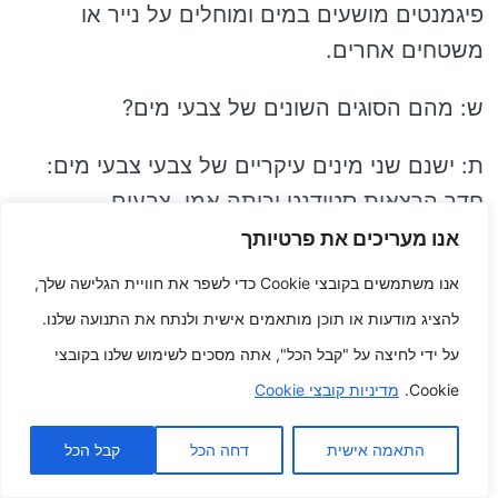
פיגמנטים מושעים במים ומוחלים על נייר או
משטחים אחרים.
ש: מהם הסוגים השונים של צבעי מים?
ת: ישנם שני מינים עיקריים של צבעי צבעי מים:
חדר הרצאות סטודנט וכיתה אמן. צבעים
לתלמידים הם הרבה פחות יקרים ובעלי ריכוזי
אנו מעריכים את פרטיותך
פיגמנט נמוכים יותר, בנוסף שצבעים בדרגת אמן
אנו משתמשים בקובצי Cookie כדי לשפר את חוויית הגלישה שלך,
הם יקרים יותר ובעלי ריכוזי פיגמנט גבוהים יותר.
להציג מודעות או תוכן מותאמים אישית ולנתח את התנועה שלנו.
על ידי לחיצה על "קבל הכל", אתה מסכים לשימוש שלנו בקובצי
ש: מהו הנייר הכי טוב שאפשר לציור בצבעי מים?
Cookie.
מדיניות קובצי Cookie
ת: הנייר הכי טוב שאפשר לציור בצבעי מים הוא
התאמה אישית
דחה הכל
קבל הכל
נייר שהוא יכול אפילו סופג וכמו כן בעל מרקם.