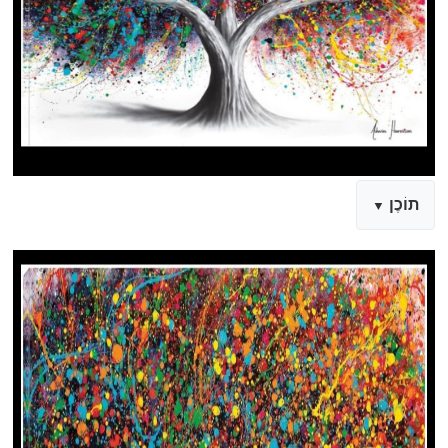
תוֹכֶן