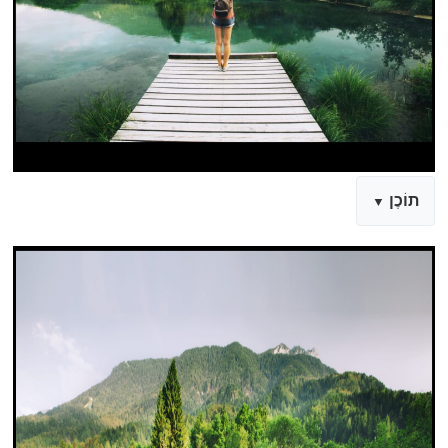
תוֹכֶן