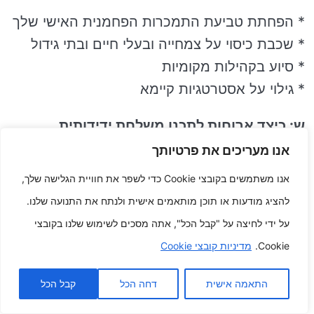
* הפחתת טביעת התמכרות הפחמנית האישי שלך
* שכבת כיסוי על צמחייה ובעלי חיים ובתי גידול
* סיוע בקהילות מקומיות
* גילוי על אסטרטגיות קיימא
ש: כיצד ארוחות לתכנן משלחת ידידותית
לסביבה?
אנו מעריכים את פרטיותך
אנו משתמשים בקובצי Cookie כדי לשפר את חוויית הגלישה שלך,
יש יותר מאחד בעיות שאתה יכול להיות לעשות כדי
להציג מודעות או תוכן מותאמים אישית ולנתח את התנועה שלנו.
לתכנן משלחת ידידותית לסביבה, משלב:
על ידי לחיצה על "קבל הכל", אתה מסכים לשימוש שלנו בקובצי
* בחירת סיכוי תחבורה תינוקת קיימא
Cookie.
מדיניות קובצי Cookie
* שהייה במקומות אירוח אינטרנט ידידותיים
התאמה אישית
דחה הכל
קבל הכל
לסביבה
* הפחתת חלקיקים