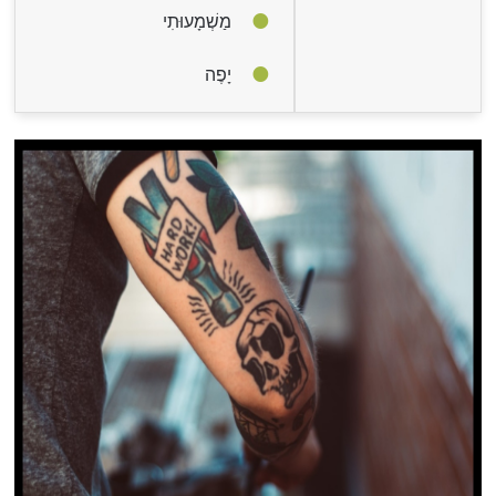
מַשְׁמָעוּתִי
יָפֶה