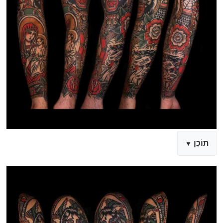
תוֹכֶן