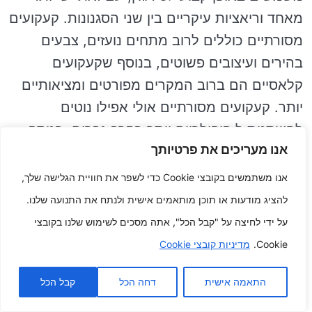
מאחד וריאציות עיקריים בין שני הסגנונות. קעקועים
מסורתיים כוללים לרוב מתחים נועזים, צבעים
בהירים ועיצובים פשוטים, בנוסף שקעקועים
קלאסיים הם ברוב המקרים מפורטים ומציאותיים
יותר. קעקועים מסורתיים אולי אפילו נוטים
להשתנות ל פופולריים יותר בקרב גברים, בנוסף
אנו מעריכים את פרטיותך
שקעקועים קלאסיים פופולריים יותר בקרב חצאים
אחרים.
אנו משתמשים בקובצי Cookie כדי לשפר את חוויית הגלישה שלך,
להציג מודעות או תוכן מותאמים אישית ולנתח את התנועה שלנו.
ש: מהם עיצובי הקעקועים המסורתיים הפופולריים
על ידי לחיצה על "קבל הכל", אתה מסכים לשימוש שלנו בקובצי
ביותר?
Cookie.
מדיניות קובצי Cookie
ת: יותר מאחד מעיצובי הקעקועים המסורתיים
התאמה אישית
דחה הכל
קבל הכל
הפופולריים ביותר כוללים עוגנים, לבבות, ורדים,