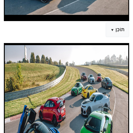
תוֹכֶן