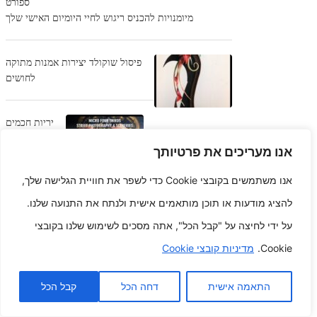
ספורט
מיומנויות להכניס ריגוש לחיי היומיום האישי שלך
פיסול שוקולד יצירות אמנות מתוקה
לחושים
יריות חכמים
ברחוב מצאו
אנו מעריכים את פרטיותך
את
המצלמות
אנו משתמשים בקובצי Cookie כדי לשפר את חוויית הגלישה שלך,
הטובות
ביותר להרפתקאות תמונות אורבני
להציג מודעות או תוכן מותאמים אישית ולנתח את התנועה שלנו.
על ידי לחיצה על "קבל הכל", אתה מסכים לשימוש שלנו בקובצי
עצב את סביבת העבודה של המחשב
Cookie.
מדיניות קובצי Cookie
האישי הנייד האישי שלך עבור
פרודוקטיביות ואלגנטיות מקסימליים
התאמה אישית
דחה הכל
קבל הכל