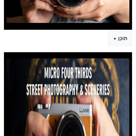
תוֹכֶן