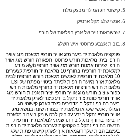
קישוטי חג המולד מבצק מלח
אנשי שלג מקל ארטיק
שרשראות נייר של ארץ הפלאות של חורף
בובות אצבע פרוסטי איש השלג
פונקציה מלאכת יד ביער מזג אוויר חורפי מלאכת מזג אוויר
חורפי ביתי מלאכות חורש פרוסטי תפאורה חורש מזג אוויר
חורפי יצירות אמנות חורש מזג אוויר חורפי נוֹשֵׂא מידע
למלאכת יד חורפית בחורף 10 מלאכת יד חורפית לצעירים
10 מלאכת יד חורפית לאנשים מלאכת חורש חורפית לבית
מלאכת אזור מיוער חורפית לכיתה ביטויי מפתח של LSI
מלאכות חורש חורפיות מלאכת יד בחורף מלאכות חורש
כפור עיצוב חורש מזג אוויר חורפי יצירות אמנות חורש מזג
אוויר חורפי כוונת ציד נתקל ב ידע כיצד לארגן מלאכת יד
ביער בחורף נתקל ב מדריכים כיצד לארגן קישוטי חג
המולד, אנשי שלג או מלאכת יד בצורה שונה בנושא מזג
אוויר חורפי נתקל ב ידע על היכן לרכוש מקור ​​עבור מלאכת
יד ביער בחורף נתקל ב התרשמתי למלאכת יד חורפית
חדשה בחורף נתקל ב טקטיקות לערבב מלאכת יד חורפית
בעיצוב הבית שלך דוגמאות איך לארגן קישוט פתית שלג