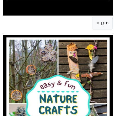
תוֹכֶן