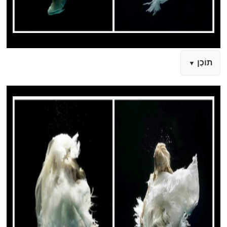
תוֹכֶן