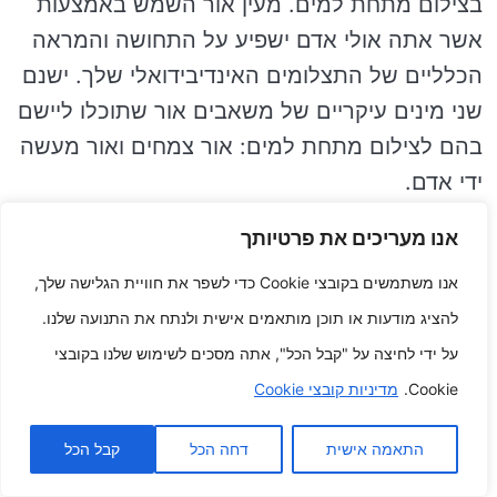
בצילום מתחת למים. מעין אור השמש באמצעות
אשר אתה אולי אדם ישפיע על התחושה והמראה
הכלליים של התצלומים האינדיבידואלי שלך. ישנם
שני מינים עיקריים של משאבים אור שתוכלו ליישם
בהם לצילום מתחת למים: אור צמחים ואור מעשה
ידי אדם.
אנו מעריכים את פרטיותך
אור צמחים הוא אור השמש שמגיע מהשמש. שזה
אולי מעין אור השמש הטיפוסי ביותר המשמש
אנו משתמשים בקובצי Cookie כדי לשפר את חוויית הגלישה שלך,
לצילום מתחת למים. סכום אור השמש הטבעי
להציג מודעות או תוכן מותאמים אישית ולנתח את התנועה שלנו.
הזמינה תשתנה בהתאם לשעה ביום, לתנאי
על ידי לחיצה על "קבל הכל", אתה מסכים לשימוש שלנו בקובצי
היסודות ולעומק המים.
Cookie.
מדיניות קובצי Cookie
אור מעשה ידי אדם הוא אור שנוצר ממקור אחר
התאמה אישית
דחה הכל
קבל הכל
למעט השמש. ישנם כל הסוגים של משאבים אור