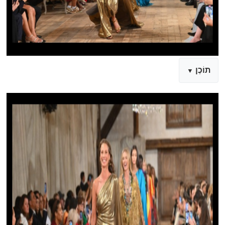
תוֹכֶן