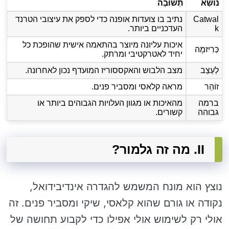
נוֹשֵׂא
תְשׁוּבָה
Catwal
נתיב בו צועדות אופנה כדי לספק את עיצובי הטרנד
k
העדכניים ביותר.
איכות עליונה מיוצר בהתאמה אישית שהופכת כל
כַּרִיזמָה
יחיד לאטרקטיבי ומרתק.
לְעַצֵב
מצב הלבוש והאקססוריז המועדף נכון לאחרונה.
זוֹהֵר
מראה קלאסי ומסביר פנים.
ברמה
מהאיכות או מגוון העלויות הגבוהים ביותר או
גבוהה
קשורים.
II. מה זה גלמור?
נוצץ הוא מונח המשמש להגדרה אינדיבידואל,
נקודה או גורם שהוא קלאסי, שיקי ומסביר פנים. זה
אולי רק לשימוש אולי אפילו כדי לקבוע תחושה של